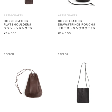
ARTS&CRAFTS
ARTS&CRAFTS
HORSE LEATHER
HORSE LEATHER
FLAT SHOULDER S
DRAWSTRINGS POUCH S
フラットショルダーS
ドローストリングスポーチS
¥
14,300
¥
14,300
3 COLOR
3 COLOR