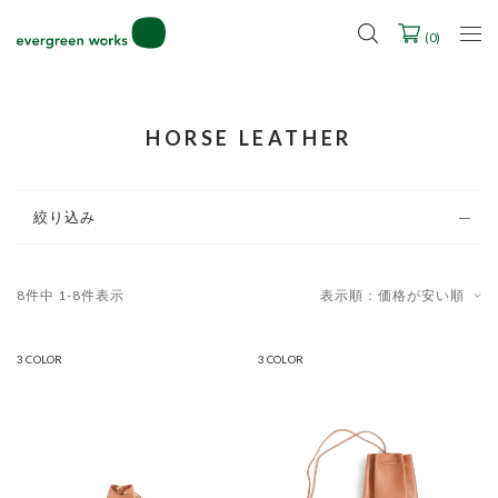
2027年ご入学用ランドセル受注会スケジュール
(
0
)
HORSE LEATHER
絞り込み
8
件中
1
-
8
件表示
表示順：価格が安い順
3 COLOR
3 COLOR