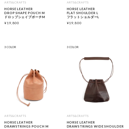
ARTS&CRAFTS
ARTS&CRAFTS
HORSE LEATHER
HORSE LEATHER
DROP SHAPE POUCH M
FLAT SHOULDER L
ドロップシェイプポーチM
フラットショルダーL
¥
19,800
¥
19,800
3 COLOR
3 COLOR
ARTS&CRAFTS
ARTS&CRAFTS
HORSE LEATHER
HORSE LEATHER
DRAWSTRINGS POUCH M
DRAWSTRINGS WIDE SHOULDER