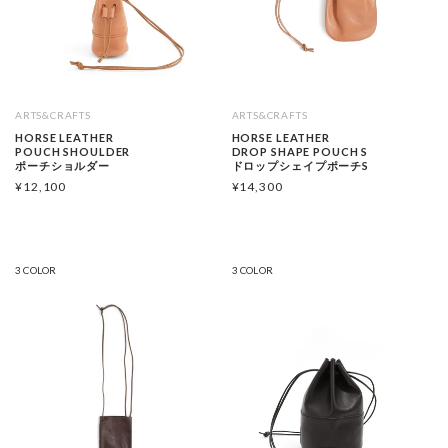
ARTS&CRAFTS
ARTS&CRAFTS
HORSE LEATHER
HORSE LEATHER
POUCH SHOULDER
DROP SHAPE POUCH S
ポーチショルダー
ドロップシェイプポーチS
¥
12,100
¥
14,300
3 COLOR
3 COLOR