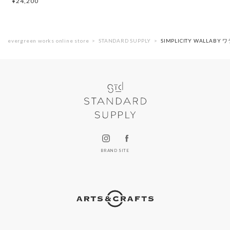
¥
24,200
evergreen works online store
STANDARD SUPPLY
SIMPLICITY WALLABY
BRAND SITE