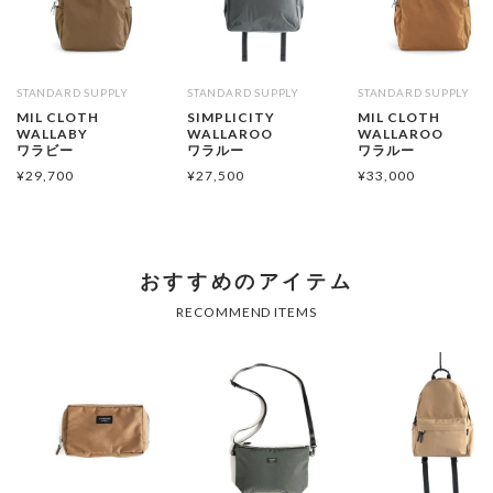
STANDARD SUPPLY
STANDARD SUPPLY
STANDARD SUPPLY
MIL CLOTH
SIMPLICITY
MIL CLOTH
WALLABY
WALLAROO
WALLAROO
ワラビー
ワラルー
ワラルー
¥
29,700
¥
27,500
¥
33,000