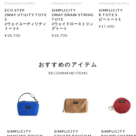
STANDARD SUPPLY
STANDARD SUPPLY
STANDARD SUPPLY
ECO STEP
SIMPLICITY
SIMPLICITY
2WAY UTILITY TOTE
2WAY DRAW STRING
B TOTE S
S
TOTE
ビートートS
2ウェイユーティリティ
2ウェイドローストリン
¥
17,600
トートS
グトート
¥
18,700
¥
18,700
SIMPLICITY
SIMPLICITY
SIMPLICITY
HANGING POUCH
SQUARE POUCH M
ROUND CHARM 