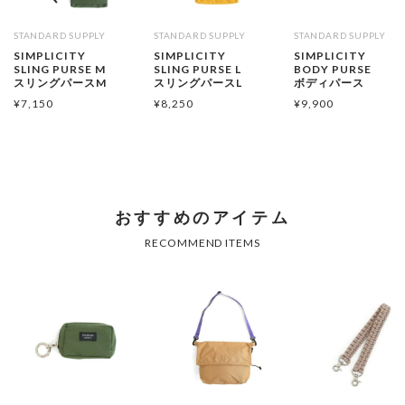
STANDARD SUPPLY
STANDARD SUPPLY
STANDARD SUPPLY
SIMPLICITY
SIMPLICITY
SIMPLICITY
SLING PURSE M
SLING PURSE L
BODY PURSE
スリングパースM
スリングパースL
ボディパース
¥
7,150
¥
8,250
¥
9,900