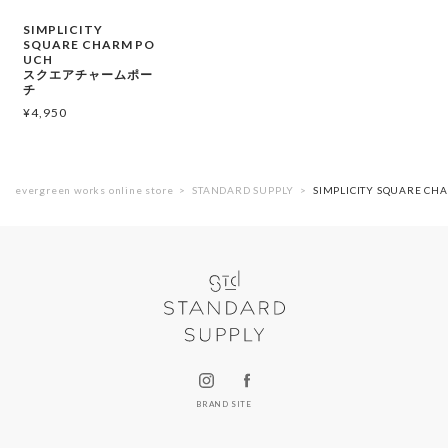
SIMPLICITY
SQUARE CHARM PO
UCH
スクエアチャームポー
チ
¥
4,950
evergreen works online store
STANDARD SUPPLY
SIMPLICITY SQUARE
BRAND SITE