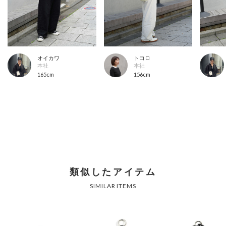
オイカワ
トコロ
本社
本社
165cm
156cm
類似したアイテム
SIMILAR ITEMS