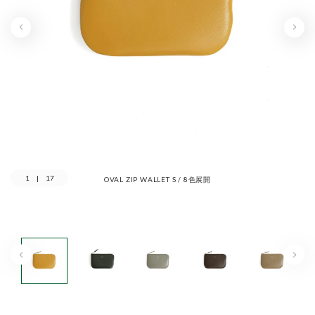
1
|
17
OVAL ZIP WALLET S / 8色展開