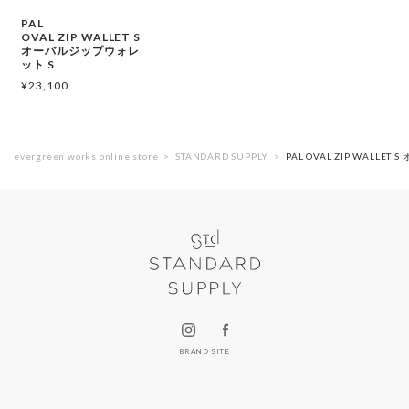
PAL
OVAL ZIP WALLET S
オーバルジップウォレ
ット S
¥
23,100
evergreen works online store
STANDARD SUPPLY
PAL OVAL ZIP WALLE
BRAND SITE