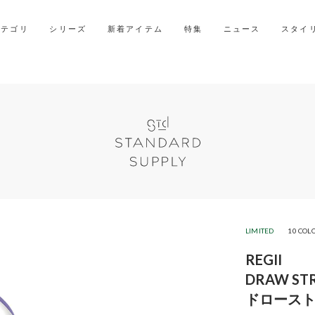
2027年ご入学用ランドセル受注会スケジュール
カテゴリ
シリーズ
新着アイテム
特集
ニュース
スタイ
LIMITED
10 COL
REGII
DRAW ST
ドロース