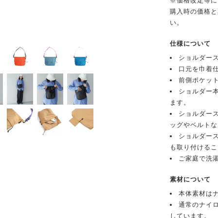
※価格改定等に
購入時の価格と
い。
仕様について
ショルダー
口元を巾着
前側ポケッ
ショルダー
ます。
ショルダー
ッグやベルトな
ショルダー
も取り付けるこ
ご家庭で洗
素材について
本体素材はナ
通常のナイ
しています。