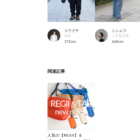
コウグチ
ニシムラ
本社
二子玉川店
172cm
160cm
関連記事
人気の【REGII】＆