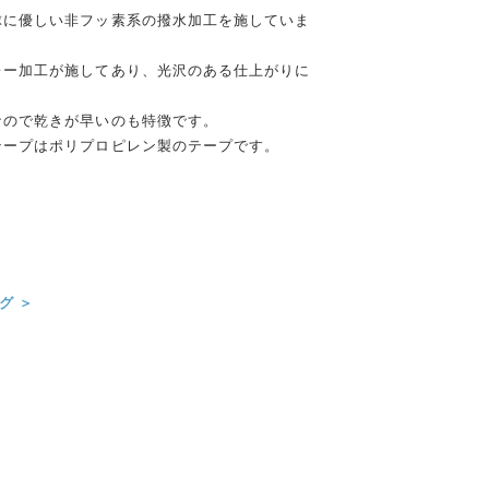
球に優しい非フッ素系の撥水加工を施していま
レー加工が施してあり、光沢のある仕上がりに
なので乾きが早いのも特徴です。
テープはポリプロピレン製のテープです。
グ ＞