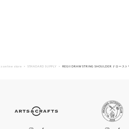
s online store
STANDARD SUPPLY
REGII DRAW STRING SHOULDER ドロ