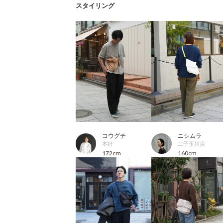
スタイリング
コウグチ
ニシムラ
本社
二子玉川店
172cm
160cm