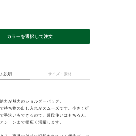
カラーを選択して注文
ム説明
サイズ・素材
納力が魅力のショルダーバッグ。
で持ち物の出し入れがスムーズです。小さく折
で手洗いもできるので、普段使いはもちろん、
BLACK
GR
アシーンまで幅広く活躍します。