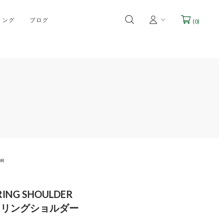
リング
ブログ
(
0
)
OR
RING SHOULDER
トリングショルダー