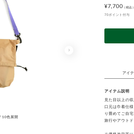
¥
7,700
70ポイント付与
アイテ
アイテム説明
見た目以上の収
口元は巾着仕様
り畳めてご自宅
 / 10色展開
BLACK×
旅行やアウトド