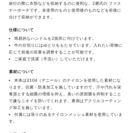
旅行の際に衣類などを収納するのに便利な、2層式の ファス
ナーポーチです。未使用のものと使用後のものなどを前後に
分けて収納ができます。
仕様について
簡易的なハンドルを2箇所に付けています。
中の仕切りにはゆとりをもたせています。入れたい荷物に
応じて前後の容量を調整することが可能です。
ご家庭で洗濯（手洗い）していただけます。
素材について
本体は210d（デニール）のナイロンを使用した素材にな
ります。抗菌・防臭加工を施していますので、汗や汚れを栄
養源とする細菌の増殖を抑え、臭いの原因菌を抑制すること
で嫌なニオイを防いでくれます。裏側はアクリルコーティン
グ加工を施しています。
付属には張りのあるナイロンメッシュ素材を使用していま
す。