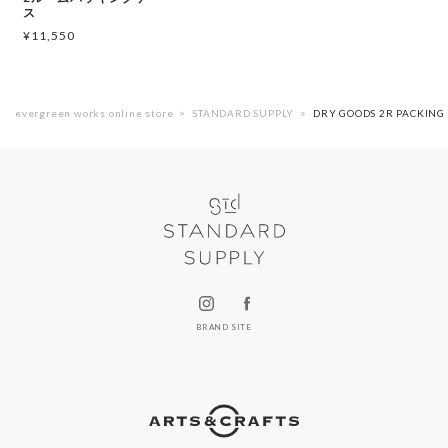
ス
¥
11,550
evergreen works online store
STANDARD SUPPLY
DRY GOODS 2R PACK
BRAND SITE