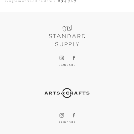
evergreen works online store
スタイリング
BRAND SITE
BRAND SITE