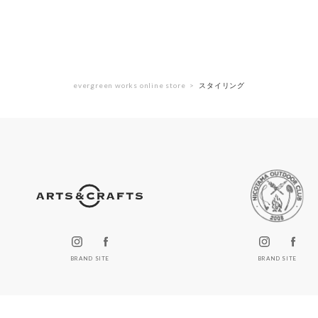
evergreen works online store
スタイリング
BRAND SITE
BRAND SITE