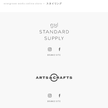
evergreen works online store
スタイリング
BRAND SITE
BRAND SITE