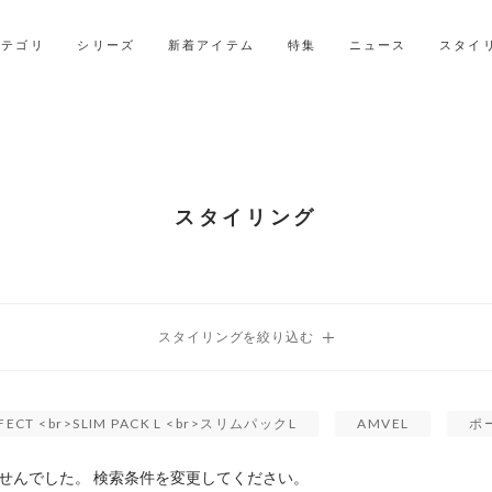
LINE ID連携ですぐに使える500ポイントをプレゼント！
2027年ご入学用ランドセル受注会スケジュール
カテゴリ
シリーズ
新着アイテム
特集
ニュース
スタイ
スタイリング
FECT <br>SLIM PACK L <br>スリムパックL
AMVEL
ポ
せんでした。 検索条件を変更してください。