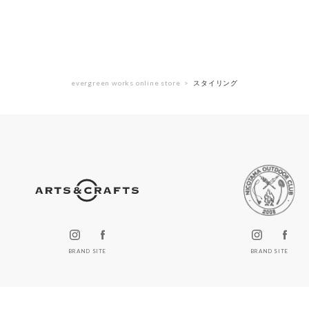
evergreen works online store
スタイリング
BRAND SITE
BRAND SITE