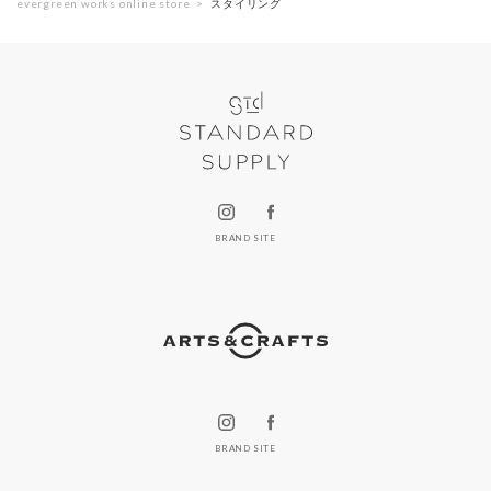
evergreen works online store
スタイリング
BRAND SITE
BRAND SITE