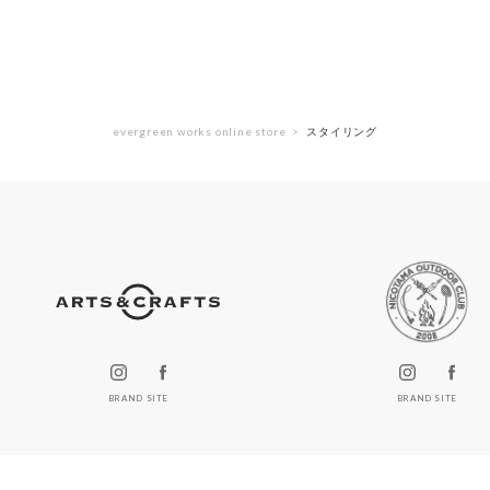
evergreen works online store
スタイリング
BRAND SITE
BRAND SITE