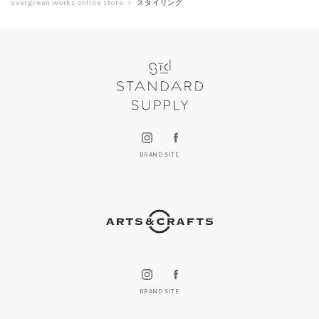
evergreen works online store
スタイリング
BRAND SITE
BRAND SITE