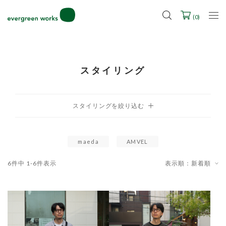
LINE ID連携ですぐに使える500ポイントをプレゼント！
2027年ご入学用ランドセル受注会スケジュール
(
0
)
スタイリング
maeda
AMVEL
6
件中
1
-
6
件表示
表示順：新着順