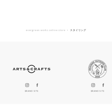
evergreen works online store
スタイリング
BRAND SITE
BRAND SITE