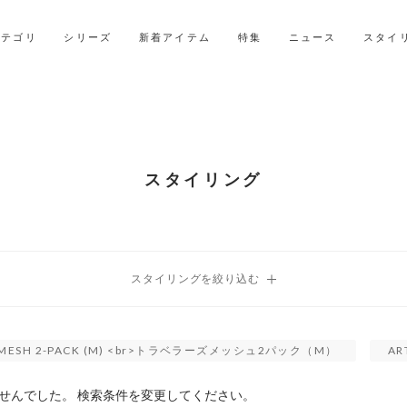
LINE ID連携ですぐに使える500ポイントをプレゼント！
2027年ご入学用ランドセル受注会スケジュール
カテゴリ
シリーズ
新着アイテム
特集
ニュース
スタイ
スタイリング
R'S MESH 2-PACK (M) <br>トラベラーズメッシュ2パック（M）
AR
せんでした。 検索条件を変更してください。