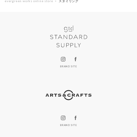
evergreen works online store
スタイリング
BRAND SITE
BRAND SITE