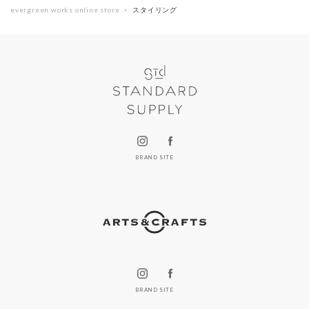
evergreen works online store
スタイリング
BRAND SITE
BRAND SITE