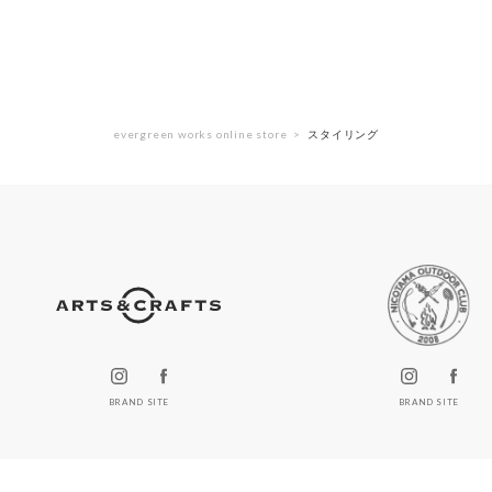
evergreen works online store
スタイリング
BRAND SITE
BRAND SITE