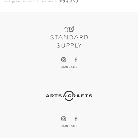
evergreen works online store
スタイリング
BRAND SITE
BRAND SITE