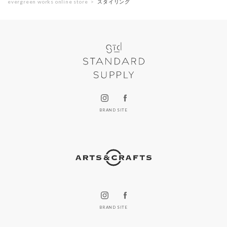
evergreen works online store
スタイリング
BRAND SITE
BRAND SITE