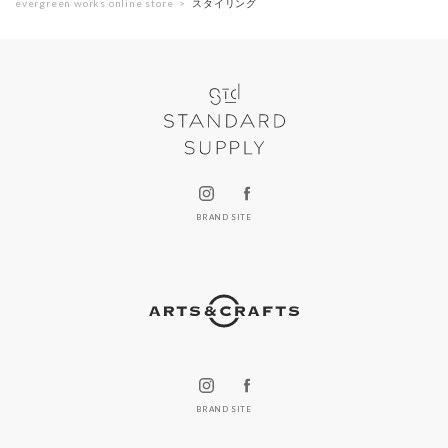
evergreen works online store
スタイリング
BRAND SITE
BRAND SITE