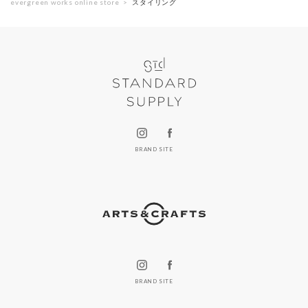
evergreen works online store
スタイリング
BRAND SITE
BRAND SITE