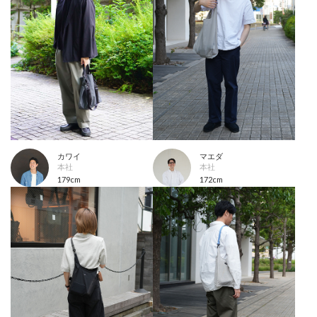
カワイ
マエダ
本社
本社
179cm
172cm