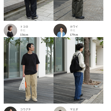
トコロ
カワイ
本社
本社
156cm
179cm
コウグチ
マエダ