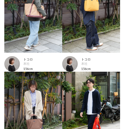
トコロ
トコロ
本社
本社
156cm
156cm