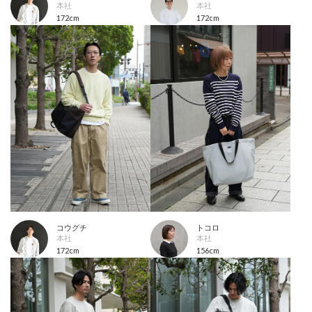
本社
本社
172cm
172cm
コウグチ
トコロ
本社
本社
172cm
156cm