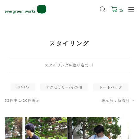
2027年ご入学用ランドセル受注会スケジュール
(
0
)
スタイリング
KINTO
アクセサリー/その他
トートバッグ
35
件中
1
-
20
件表示
表示順：新着順