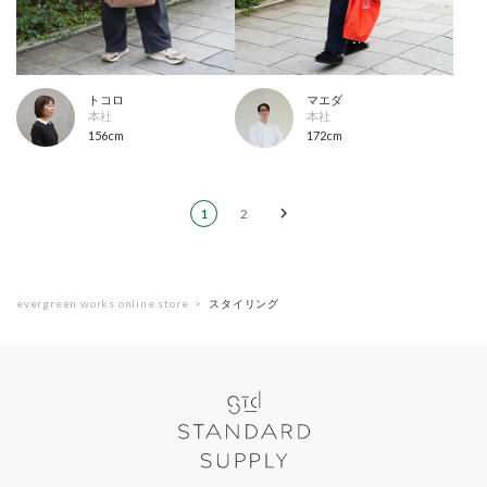
トコロ
マエダ
本社
本社
156cm
172cm
1
2
evergreen works online store
スタイリング