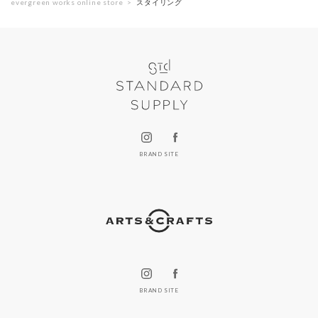
evergreen works online store
スタイリング
BRAND SITE
BRAND SITE