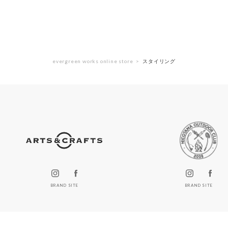
evergreen works online store
スタイリング
BRAND SITE
BRAND SITE