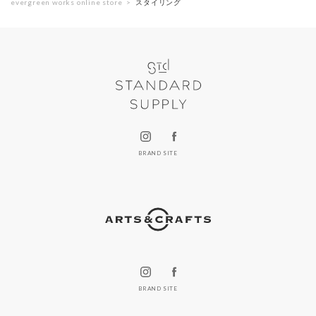
evergreen works online store
スタイリング
BRAND SITE
BRAND SITE