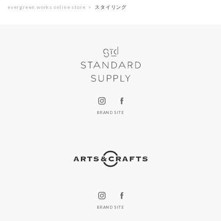
evergreen works online store
スタイリング
BRAND SITE
BRAND SITE