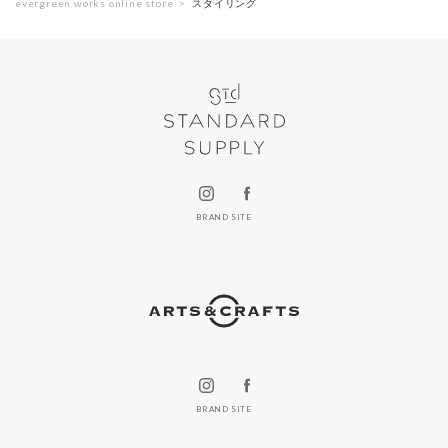
evergreen works online store
スタイリング
BRAND SITE
BRAND SITE