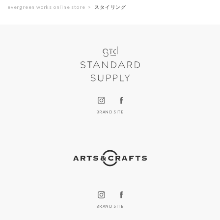
evergreen works online store
スタイリング
BRAND SITE
BRAND SITE