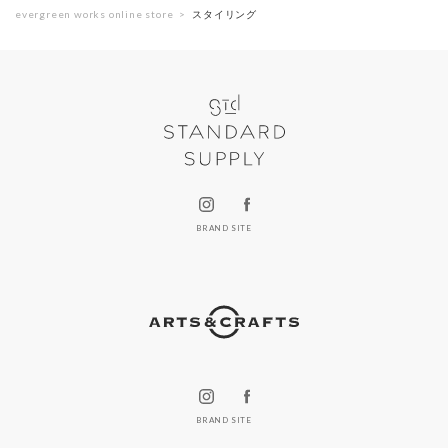
evergreen works online store
スタイリング
BRAND SITE
BRAND SITE