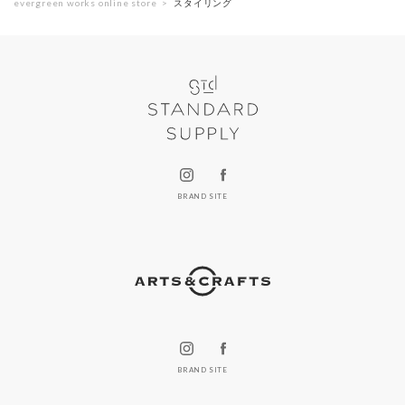
evergreen works online store
スタイリング
BRAND SITE
BRAND SITE