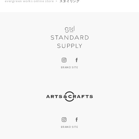
evergreen works online store
スタイリング
BRAND SITE
BRAND SITE