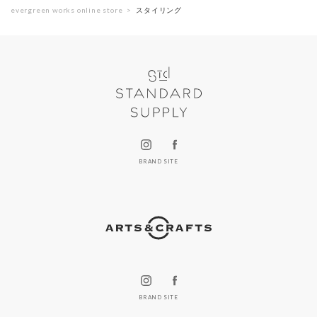
evergreen works online store
スタイリング
BRAND SITE
BRAND SITE