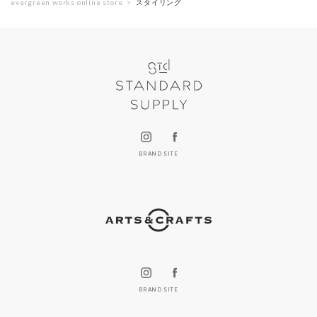
evergreen works online store
スタイリング
BRAND SITE
BRAND SITE