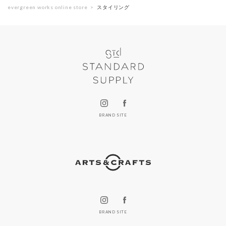
evergreen works online store
スタイリング
BRAND SITE
BRAND SITE