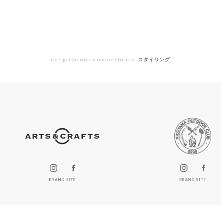
evergreen works online store
スタイリング
BRAND SITE
BRAND SITE