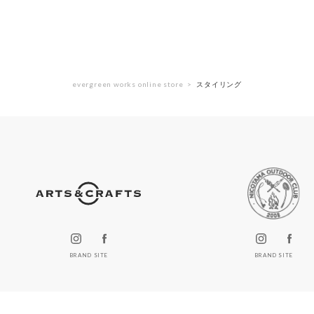
evergreen works online store
スタイリング
BRAND SITE
BRAND SITE