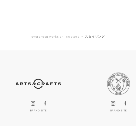
evergreen works online store
スタイリング
BRAND SITE
BRAND SITE