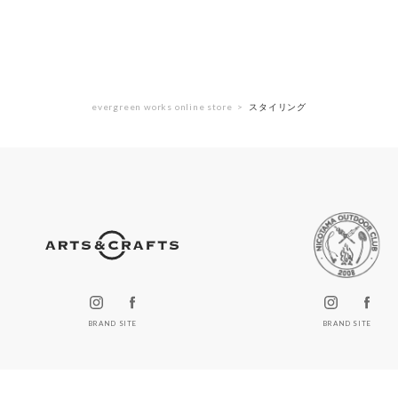
evergreen works online store
スタイリング
BRAND SITE
BRAND SITE