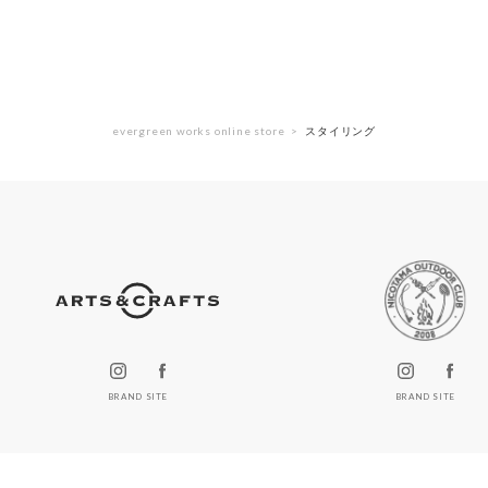
evergreen works online store
スタイリング
BRAND SITE
BRAND SITE