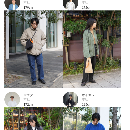
本社
本社
179cm
172cm
マエダ
オイカワ
本社
本社
172cm
165cm