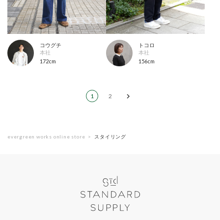
コウグチ
トコロ
本社
本社
172cm
156cm
1
2
evergreen works online store
スタイリング