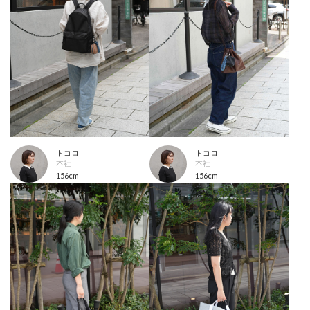
トコロ
トコロ
本社
本社
156cm
156cm