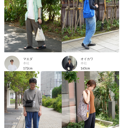
マエダ
オイカワ
本社
本社
172cm
165cm