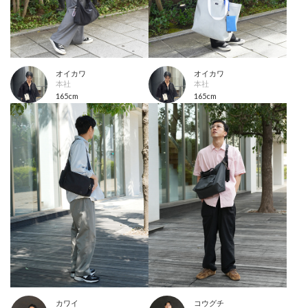
オイカワ
オイカワ
本社
本社
165cm
165cm
カワイ
コウグチ