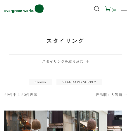
2027年ご入学用ランドセル受注会スケジュール
(
0
)
スタイリング
onawa
STANDARD SUPPLY
29
件中
1
-
20
件表示
表示順：人気順