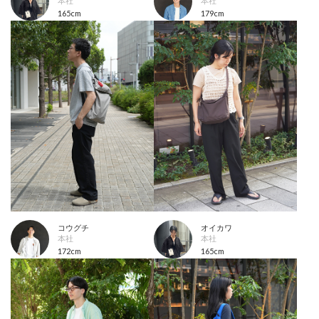
本社
本社
165cm
179cm
コウグチ
オイカワ
本社
本社
172cm
165cm