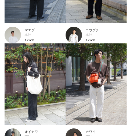
マエダ
コウグチ
本社
本社
172cm
172cm
オイカワ
カワイ