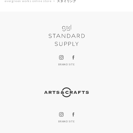
evergreen works online store
スタイリング
BRAND SITE
BRAND SITE