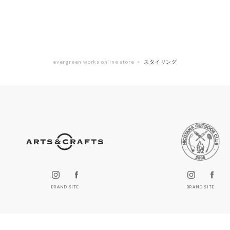
evergreen works online store
スタイリング
BRAND SITE
BRAND SITE