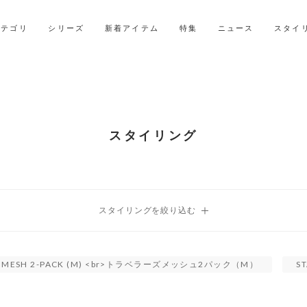
LINE ID連携ですぐに使える500ポイントをプレゼント！
2027年ご入学用ランドセル受注会スケジュール
カテゴリ
シリーズ
新着アイテム
特集
ニュース
スタイ
スタイリング
R'S MESH 2-PACK (M) <br>トラベラーズメッシュ2パック（M）
S