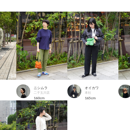
ニシムラ
オイカワ
二子玉川店
本社
160cm
165cm