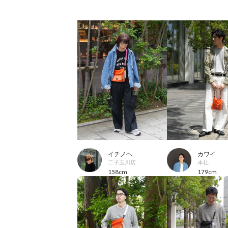
イチノヘ
カワイ
二子玉川店
本社
158cm
179cm