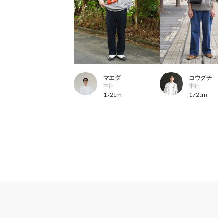
マエダ
コウグチ
本社
本社
172cm
172cm