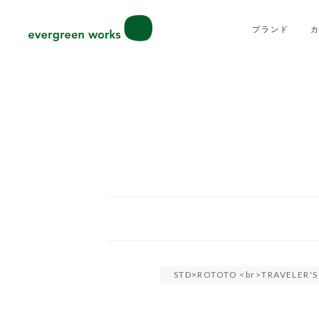
ブランド
STD×ROTOTO <br>TRAVELE