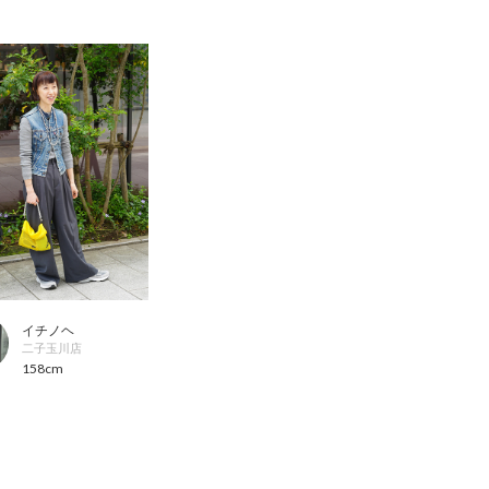
イチノヘ
二子玉川店
158cm