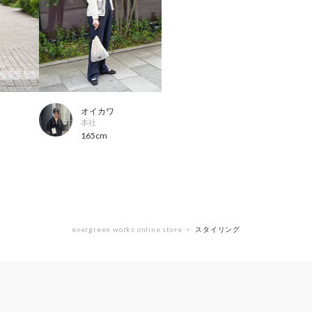
オイカワ
本社
165cm
evergreen works online store
スタイリング