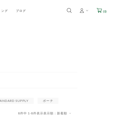
リング
ブログ
(
0
)
TANDARD SUPPLY
ポーチ
8
件中
1
-
8
件表示
表示順：新着順