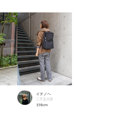
イチノヘ
二子玉川店
158cm