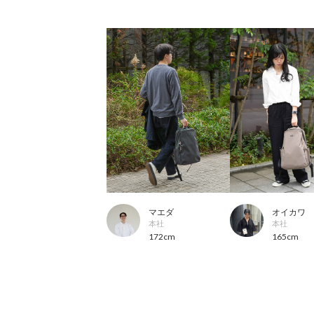
マエダ
オイカワ
本社
本社
172cm
165cm