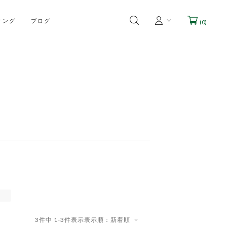
リング
ブログ
(
0
)
Y
3
件中
1
-
3
件表示
表示順：新着順