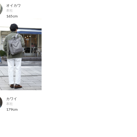
オイカワ
本社
165cm
カワイ
本社
179cm