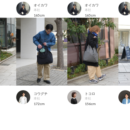
オイカワ
オイカワ
本社
本社
165cm
165cm
コウグチ
トコロ
本社
本社
172cm
156cm