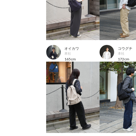
オイカワ
コウグチ
本社
本社
165cm
172cm