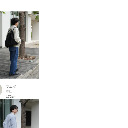
マエダ
本社
172cm