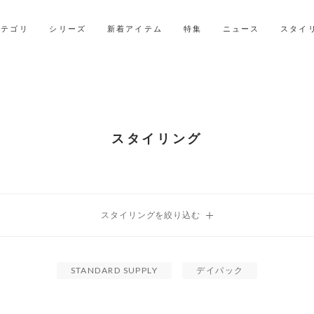
LINE ID連携ですぐに使える500ポイントをプレゼント！
2027年ご入学用ランドセル受注会スケジュール
カテゴリ
シリーズ
新着アイテム
特集
ニュース
スタイ
スタイリング
STANDARD SUPPLY
デイパック