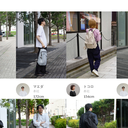
マエダ
トコロ
本社
本社
172cm
156cm