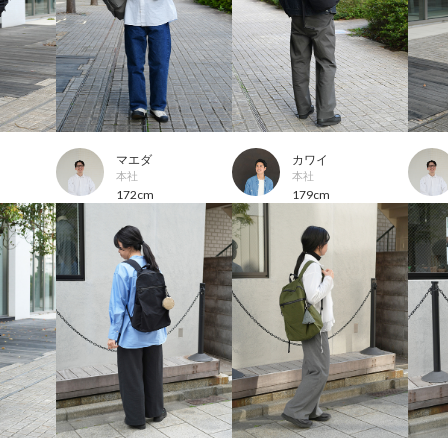
マエダ
カワイ
本社
本社
172cm
179cm