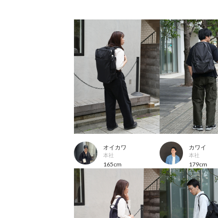
オイカワ
カワイ
本社
本社
165cm
179cm