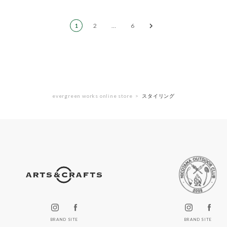
1
2
…
6
evergreen works online store
スタイリング
BRAND SITE
BRAND SITE