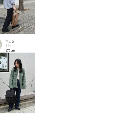
マエダ
本社
172cm