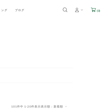
リング
ブログ
(
0
)
101
件中
1
-
20
件表示
表示順：新着順