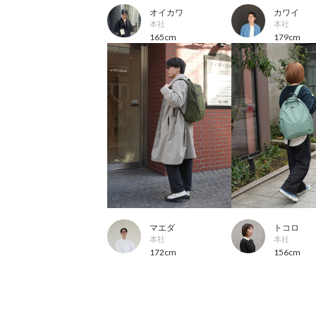
オイカワ
カワイ
本社
本社
165cm
179cm
マエダ
トコロ
本社
本社
172cm
156cm