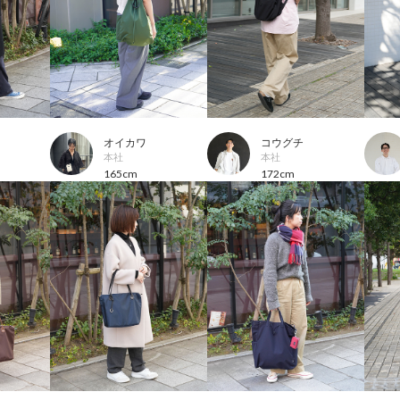
オイカワ
コウグチ
本社
本社
165cm
172cm