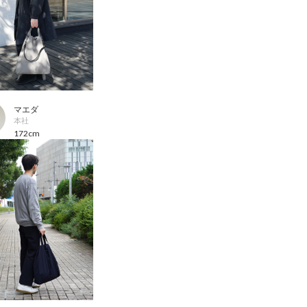
マエダ
本社
172cm