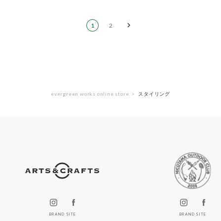
1
2
evergreen works online store
スタイリング
BRAND SITE
BRAND SITE