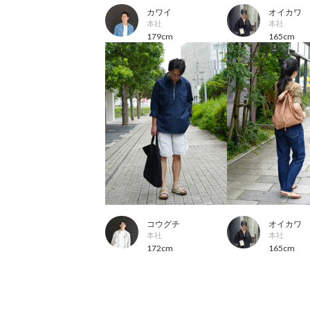
カワイ
オイカワ
本社
本社
179cm
165cm
コウグチ
オイカワ
本社
本社
172cm
165cm