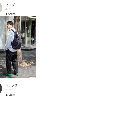
マエダ
本社
172cm
コウグチ
本社
172cm