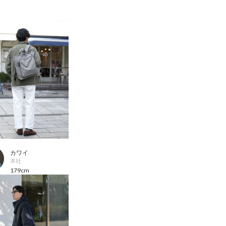
カワイ
本社
179cm