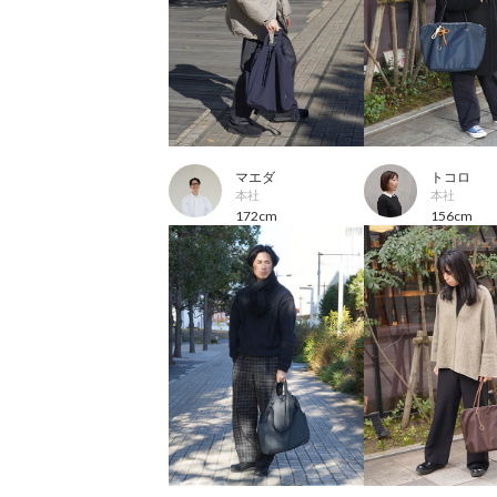
マエダ
トコロ
本社
本社
172cm
156cm