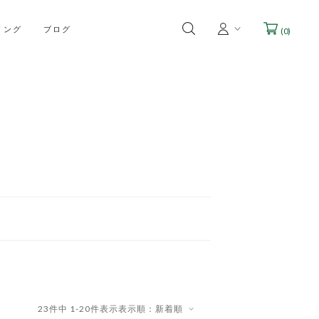
リング
ブログ
(
0
)
23
件中
1
-
20
件表示
表示順：新着順