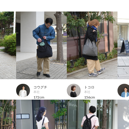
コウグチ
トコロ
本社
本社
172cm
156cm