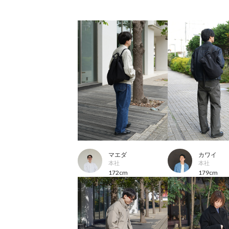
マエダ
カワイ
本社
本社
172cm
179cm