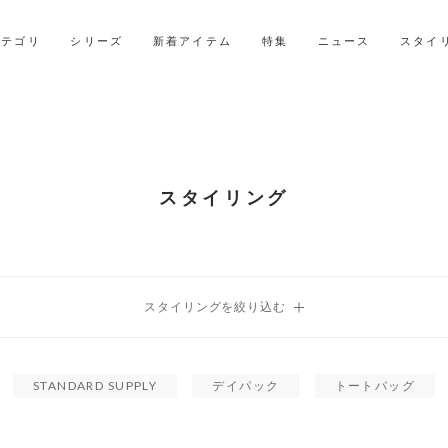
LINE ID連携ですぐに使える500ポイントをプレゼント！
2027年ご入学用ランドセル受注会スケジュール
カテゴリ
シリーズ
新着アイテム
特集
ニュース
スタイ
スタイリング
STANDARD SUPPLY
デイパック
トートバッグ