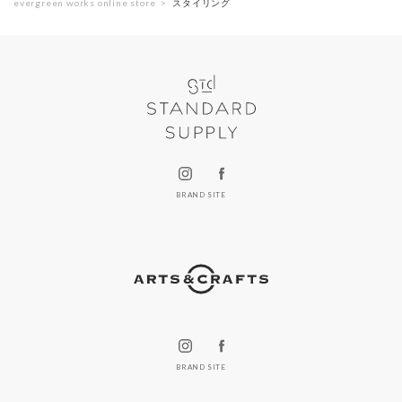
evergreen works online store
スタイリング
BRAND SITE
BRAND SITE